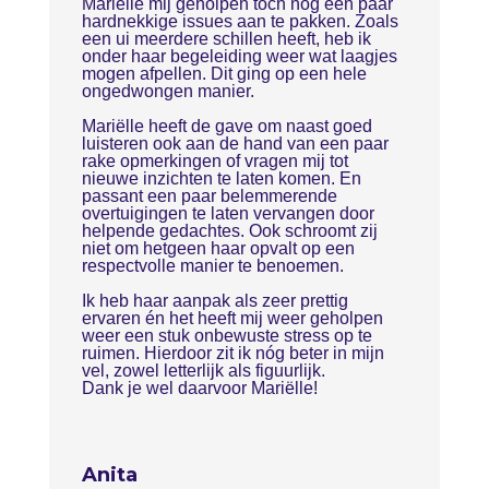
Mariëlle mij geholpen toch nog een paar
hardnekkige issues aan te pakken. Zoals
een ui meerdere schillen heeft, heb ik
onder haar begeleiding weer wat laagjes
mogen afpellen. Dit ging op een hele
ongedwongen manier.
Mariëlle heeft de gave om naast goed
luisteren ook aan de hand van een paar
rake opmerkingen of vragen mij tot
nieuwe inzichten te laten komen. En
passant een paar belemmerende
overtuigingen te laten vervangen door
helpende gedachtes. Ook schroomt zij
niet om hetgeen haar opvalt op een
respectvolle manier te benoemen.
Ik heb haar aanpak als zeer prettig
ervaren én het heeft mij weer geholpen
weer een stuk onbewuste stress op te
ruimen. Hierdoor zit ik nóg beter in mijn
vel, zowel letterlijk als figuurlijk.
Dank je wel daarvoor Mariëlle!
Anita