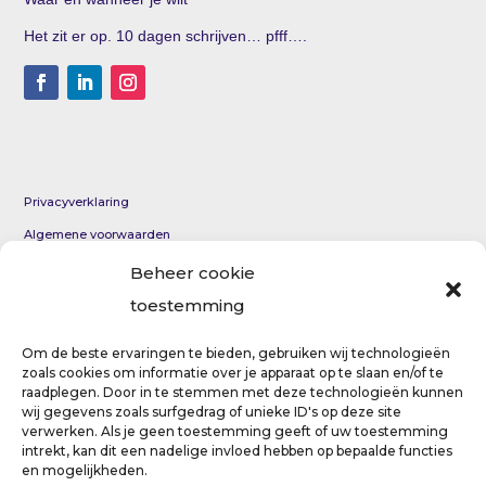
Het zit er op. 10 dagen schrijven… pfff….
Privacyverklaring
Algemene voorwaarden
KvK 69012954
Beheer cookie
toestemming
Coaching per e-mail voor persoonlijke groei en innerlijke
rust
Om de beste ervaringen te bieden, gebruiken wij technologieën
zoals cookies om informatie over je apparaat op te slaan en/of te
Eerste hulp bij paniekaanval
raadplegen. Door in te stemmen met deze technologieën kunnen
wij gegevens zoals surfgedrag of unieke ID's op deze site
verwerken. Als je geen toestemming geeft of uw toestemming
intrekt, kan dit een nadelige invloed hebben op bepaalde functies
en mogelijkheden.