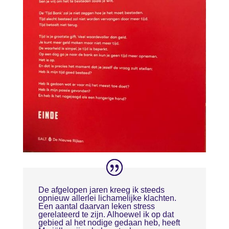
De afgelopen jaren kreeg ik steeds
opnieuw allerlei lichamelijke klachten.
Een aantal daarvan leken stress
gerelateerd te zijn. Alhoewel ik op dat
gebied al het nodige gedaan heb, heeft