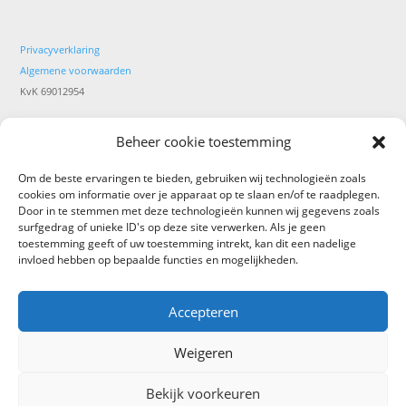
Privacyverklaring
Algemene voorwaarden
KvK 69012954
Beheer cookie toestemming
Coaching per e-mail voor persoonlijke groei en innerlijke
rust
Om de beste ervaringen te bieden, gebruiken wij technologieën zoals
Eerste hulp bij paniekaanval
cookies om informatie over je apparaat op te slaan en/of te raadplegen.
Door in te stemmen met deze technologieën kunnen wij gegevens zoals
surfgedrag of unieke ID's op deze site verwerken. Als je geen
toestemming geeft of uw toestemming intrekt, kan dit een nadelige
invloed hebben op bepaalde functies en mogelijkheden.
Copyright © 2023 – VerteldT
Accepteren
Weigeren
Bekijk voorkeuren