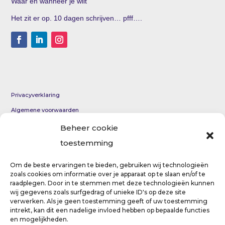
Waar en wanneer je wilt
Het zit er op. 10 dagen schrijven… pfff….
Privacyverklaring
Algemene voorwaarden
KvK 69012954
Beheer cookie
toestemming
Coaching per e-mail voor persoonlijke groei en innerlijke
rust
Om de beste ervaringen te bieden, gebruiken wij technologieën
zoals cookies om informatie over je apparaat op te slaan en/of te
Eerste hulp bij paniekaanval
raadplegen. Door in te stemmen met deze technologieën kunnen
wij gegevens zoals surfgedrag of unieke ID's op deze site
verwerken. Als je geen toestemming geeft of uw toestemming
intrekt, kan dit een nadelige invloed hebben op bepaalde functies
en mogelijkheden.