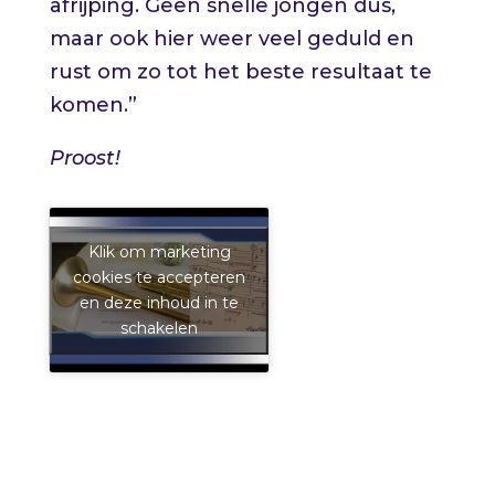
afrijping. Geen snelle jongen dus,
maar ook hier weer veel geduld en
rust om zo tot het beste resultaat te
komen.”
Proost!
Klik om marketing
cookies te accepteren
en deze inhoud in te
schakelen