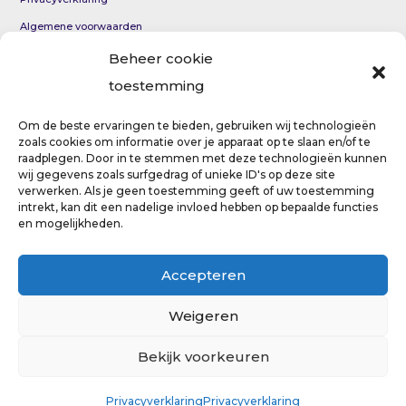
Algemene voorwaarden
KvK 69012954
Beheer cookie
toestemming
Coaching per e-mail voor persoonlijke groei en innerlijke
rust
Om de beste ervaringen te bieden, gebruiken wij technologieën
zoals cookies om informatie over je apparaat op te slaan en/of te
Eerste hulp bij paniekaanval
raadplegen. Door in te stemmen met deze technologieën kunnen
wij gegevens zoals surfgedrag of unieke ID's op deze site
verwerken. Als je geen toestemming geeft of uw toestemming
intrekt, kan dit een nadelige invloed hebben op bepaalde functies
en mogelijkheden.
Copyright © 2023 – VerteldT
Accepteren
Weigeren
Bekijk voorkeuren
Privacyverklaring
Privacyverklaring