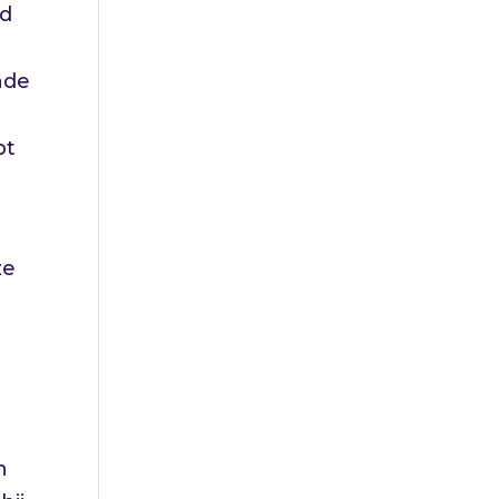
nd
nde
,
pt
ze
n