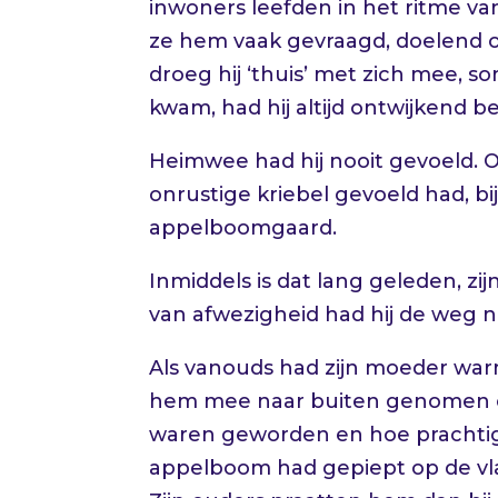
inwoners leefden in het ritme v
ze hem vaak gevraagd, doelend op 
droeg hij ‘thuis’ met zich mee, s
kwam, had hij altijd ontwijkend 
Heimwee had hij nooit gevoeld. Of
onrustige kriebel gevoeld had, b
appelboomgaard.
Inmiddels is dat lang geleden, zij
van afwezigheid had hij de weg 
Als vanouds had zijn moeder wa
hem mee naar buiten genomen om
waren geworden en hoe prachtig 
appelboom had gepiept op de vlag