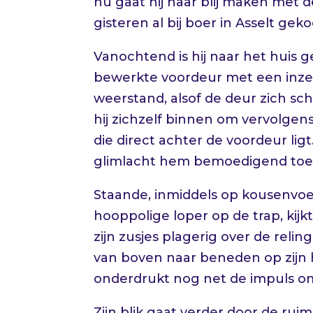
nu gaat hij haar blij maken met d
gisteren al bij boer in Asselt geko
Vanochtend is hij naar het huis
bewerkte voordeur met een inzet v
weerstand, alsof de deur zich s
hij zichzelf binnen om vervolgen
die direct achter de voordeur lig
glimlacht hem bemoedigend toe
Staande, inmiddels op kousenv
hooppolige loper op de trap, kijkt
zijn zusjes plagerig over de rel
van boven naar beneden op zijn ho
onderdrukt nog net de impuls o
Zijn blik gaat verder door de ruim