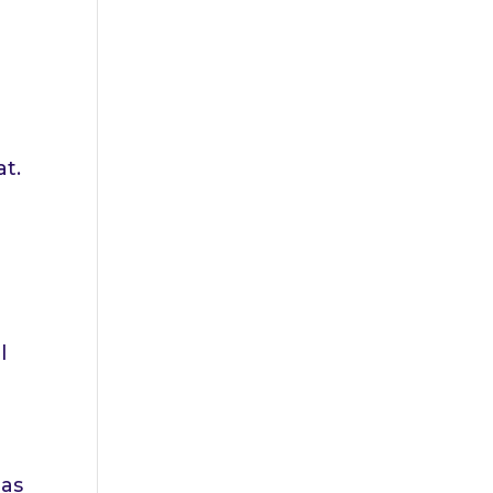
at.
l
pas