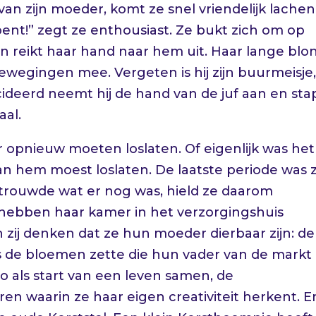
an zijn moeder, komt ze snel vriendelijk lache
 bent!” zegt ze enthousiast. Ze bukt zich om op
reikt haar hand naar hem uit. Haar lange blo
bewegingen mee. Vergeten is hij zijn buurmeisje
cideerd neemt hij de hand van de juf aan en sta
aal.
r opnieuw moeten loslaten. Of eigenlijk was het
an hem moest loslaten. De laatste periode was 
ertrouwde wat er nog was, hield ze daarom
hij hebben haar kamer in het verzorgingshuis
 zij denken dat ze hun moeder dierbaar zijn: de
jks de bloemen zette die hun vader van de markt
 als start van een leven samen, de
en waarin ze haar eigen creativiteit herkent. E