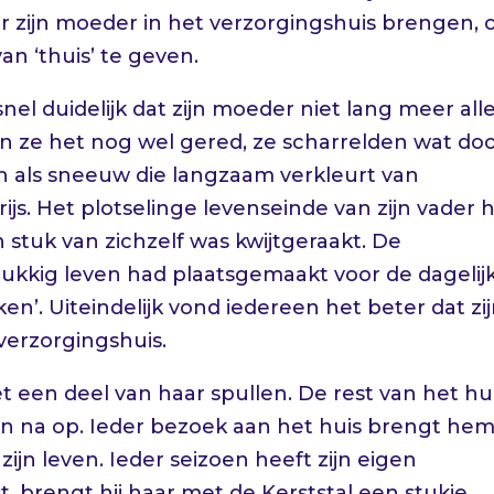
naar zijn moeder in het verzorgingshuis brengen,
n ‘thuis’ te geven.
snel duidelijk dat zijn moeder niet lang meer all
 ze het nog wel gered, ze scharrelden wat do
n als sneeuw die langzaam verkleurt van
ijs. Het plotselinge levenseinde van zijn vader 
stuk van zichzelf was kwijtgeraakt. De
ukkig leven had plaatsgemaakt voor de dagelij
en’. Uiteindelijk vond iedereen het beter dat zi
erzorgingshuis.
t een deel van haar spullen. De rest van het hu
r en na op. Ieder bezoek aan het huis brengt he
zijn leven. Ieder seizoen heeft zijn eigen
t, brengt hij haar met de Kerststal een stukje