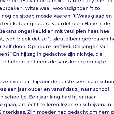
over de rest van de familie. “Tante Lucy haet de
ebroaken. Witse waal, woonsdig toen ’t zo
f nog de sjtoep mosde kaeren. ’t Waas glaad en
aal ein keteer gedoerd veurdet oom Harie in de
 Bekans ongerkeuld en mit veul pien haet hae
, woh bleek det ze ’t sjleutelbein gebroaken h
zelf doon. Op heure laeftied. Die jongen van
n?” En hij zag in gedachte zijn nichtje, die
e helpen niet eens de káns kreeg om bij te
elezen voordat hij voor de eerste keer naar schoo
 was een jaar ouder en vanaf dat zij naar school
schooltje. Een jaar lang had hij er naar
 gaan, om écht te leren lezen en schrijven. In
a Sinterklaas. Zijn moeder had gedacht om hem 