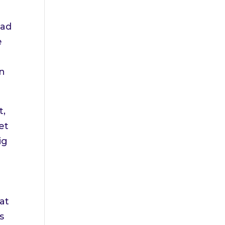
had
e
en
t,
et
ig
at
s