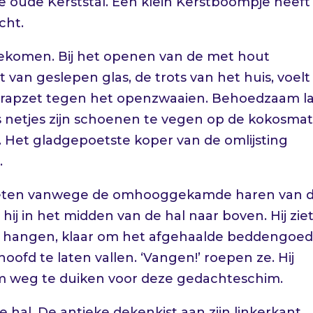
e oude Kerststal. Een klein Kerstboompje heeft 
cht.
 gekomen. Bij het openen van de met hout
an geslepen glas, de trots van het huis, voelt 
chrapzet tegen het openzwaaien. Behoedzaam l
s netjes zijn schoenen te vegen op de kokosma
t. Het gladgepoetste koper van de omlijsting
.
oeten vanwege de omhooggekamde haren van 
 hij in het midden van de hal naar boven. Hij zie
ing hangen, klaar om het afgehaalde beddengoe
ofd te laten vallen. ‘Vangen!’ roepen ze. Hij
m weg te duiken voor deze gedachteschim.
e hal. De antieke dekenkist aan zijn linkerkant