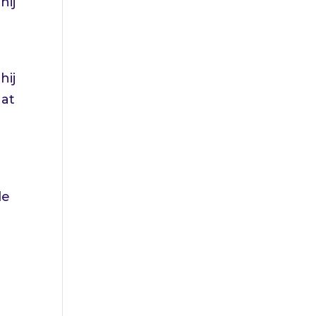
hij
hij
aat
t
de
t
d