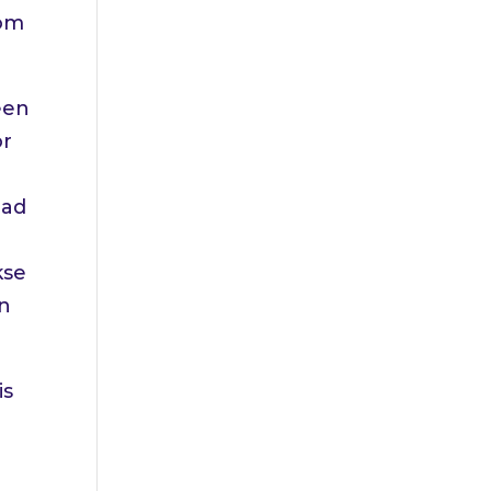
 om
een
or
had
kse
jn
is
m