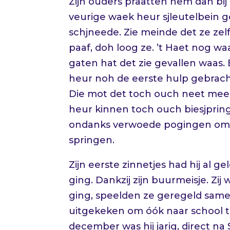
Zijn ouders praatten hem dan bij 
veurige waek heur sjleutelbein g
schjneede. Zie meinde det ze zel
paaf, doh loog ze. ’t Haet nog w
gaten hat det zie gevallen waas.
heur noh de eerste hulp gebracht
Die mot det toch ouch neet meer 
heur kinnen toch ouch biesjpringe
ondanks verwoede pogingen om t
springen.
Zijn eerste zinnetjes had hij al g
ging. Dankzij zijn buurmeisje. Zij
ging, speelden ze geregeld samen 
uitgekeken om óók naar school te
december was hij jarig, direct n