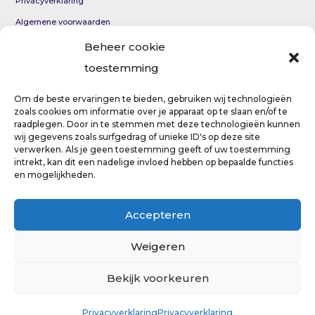
Privacyverklaring
Algemene voorwaarden
KvK 69012954
Beheer cookie
toestemming
Coaching per e-mail voor persoonlijke groei en innerlijke
rust
Om de beste ervaringen te bieden, gebruiken wij technologieën
zoals cookies om informatie over je apparaat op te slaan en/of te
Eerste hulp bij paniekaanval
raadplegen. Door in te stemmen met deze technologieën kunnen
wij gegevens zoals surfgedrag of unieke ID's op deze site
verwerken. Als je geen toestemming geeft of uw toestemming
intrekt, kan dit een nadelige invloed hebben op bepaalde functies
en mogelijkheden.
Copyright © 2023 – VerteldT
Accepteren
Weigeren
Bekijk voorkeuren
Privacyverklaring
Privacyverklaring